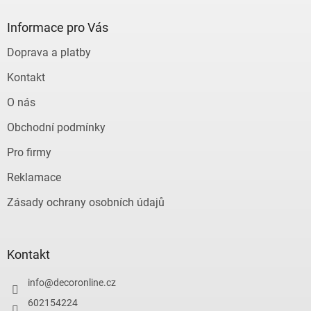
p
a
Informace pro Vás
t
Doprava a platby
í
Kontakt
O nás
Obchodní podmínky
Pro firmy
Reklamace
Zásady ochrany osobních údajů
Kontakt
info
@
decoronline.cz
602154224