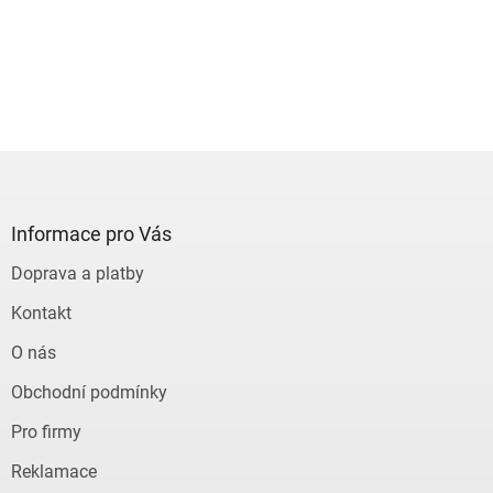
Z
á
p
a
Informace pro Vás
t
Doprava a platby
í
Kontakt
O nás
Obchodní podmínky
Pro firmy
Reklamace