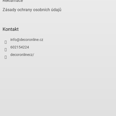
Reklamace
Zásady ochrany osobních údajů
Kontakt
info
@
decoronline.cz
602154224
decoronlinecz/