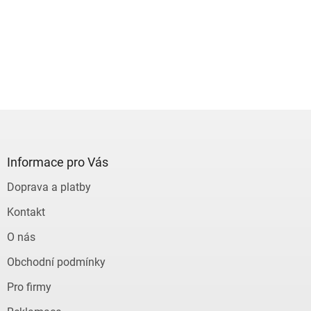
Z
á
p
a
Informace pro Vás
t
Doprava a platby
í
Kontakt
O nás
Obchodní podmínky
Pro firmy