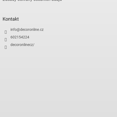
Kontakt
info
@
decoronline.cz
602154224
decoronlinecz/