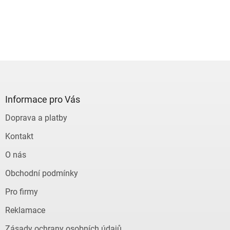
Z
á
p
a
Informace pro Vás
t
Doprava a platby
í
Kontakt
O nás
Obchodní podmínky
Pro firmy
Reklamace
Zásady ochrany osobních údajů