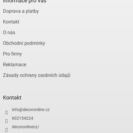
a
Informace pro Vás
t
Doprava a platby
í
Kontakt
O nás
Obchodní podmínky
Pro firmy
Reklamace
Zásady ochrany osobních údajů
Kontakt
info
@
decoronline.cz
602154224
decoronlinecz/