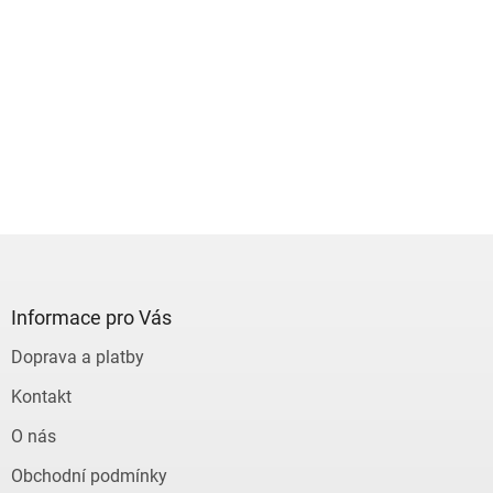
Z
á
p
a
Informace pro Vás
t
Doprava a platby
í
Kontakt
O nás
Obchodní podmínky