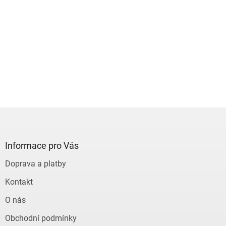
Z
á
p
a
Informace pro Vás
t
Doprava a platby
í
Kontakt
O nás
Obchodní podmínky