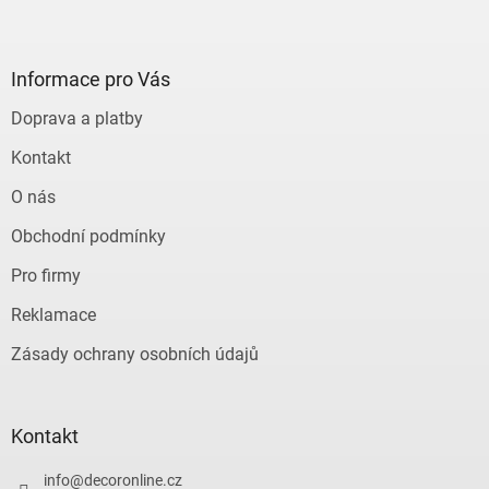
Z
á
p
a
Informace pro Vás
t
Doprava a platby
í
Kontakt
O nás
Obchodní podmínky
Pro firmy
Reklamace
Zásady ochrany osobních údajů
Kontakt
info
@
decoronline.cz