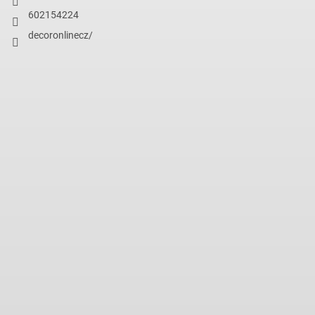
602154224
decoronlinecz/