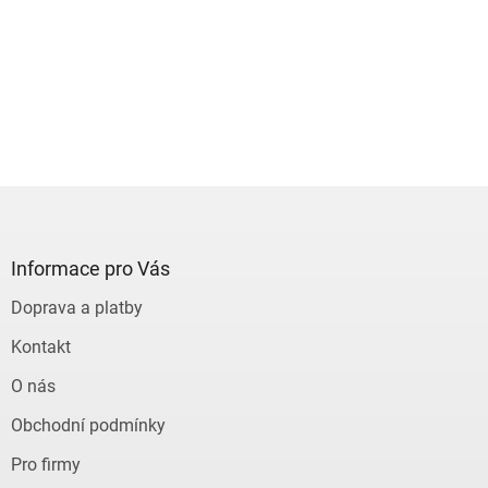
Z
á
p
a
Informace pro Vás
t
Doprava a platby
í
Kontakt
O nás
Obchodní podmínky
Pro firmy