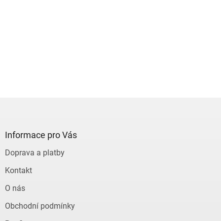
Z
á
p
a
Informace pro Vás
t
Doprava a platby
í
Kontakt
O nás
Obchodní podmínky