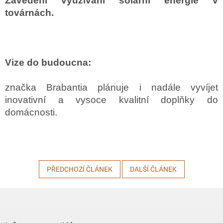
Zavedení využívání solární energie v
továrnách.
Vize do budoucna:
značka Brabantia plánuje i nadále vyvíjet
inovativní a vysoce kvalitní doplňky do
domácnosti.
PŘEDCHOZÍ ČLÁNEK
DALŠÍ ČLÁNEK
Z
á
p