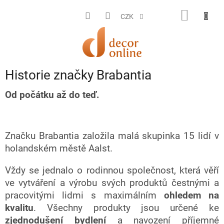
Přejít
na
NÁKUP
CZK
obsah
KOŠÍK
Historie značky Brabantia
Od počátku až do teď.
Značku Brabantia založila malá skupinka 15 lidí v
holandském městě Aalst.
Vždy se jednalo o rodinnou společnost, která věří
ve vytváření a výrobu svých produktů čestnými a
pracovitými lidmi s maximálním
ohledem na
kvalitu
. Všechny produkty jsou určené ke
zjednodušení
bydlení
a navození příjemné