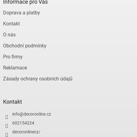
a
Informace pro Vás
t
Doprava a platby
í
Kontakt
O nás
Obchodní podmínky
Pro firmy
Reklamace
Zásady ochrany osobních údajů
Kontakt
info
@
decoronline.cz
602154224
decoronlinecz/