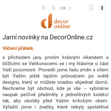
Přejít
na
NÁKUP
CZK
obsah
KOŠÍK
Jarní novinky na DecorOnline.cz
Vážení přátelé,
s příchodem jara, prvním krásným víkendem a
blížícími se Velikonocemi se i my hlásíme o část
Vaší pozornosti. Provedli jsme řadu změn s cílem
být Vaším ještě lepším průvodcem po světě
designu, který si můžete snadno objednat domů.
Nechceme být obchod, kde je vše – vybíráme
naopak pečlivě předměty z jednotlivých kolekcí
tak, aby obstály před Vaším kritickým okem.
Vyřadili jsme i značky, které nebyly spolehlivé