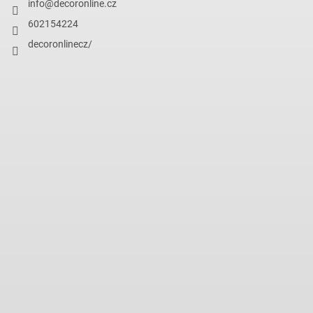
info
@
decoronline.cz
602154224
decoronlinecz/