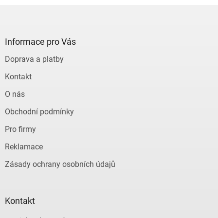
Z
á
p
a
Informace pro Vás
t
Doprava a platby
í
Kontakt
O nás
Obchodní podmínky
Pro firmy
Reklamace
Zásady ochrany osobních údajů
Kontakt