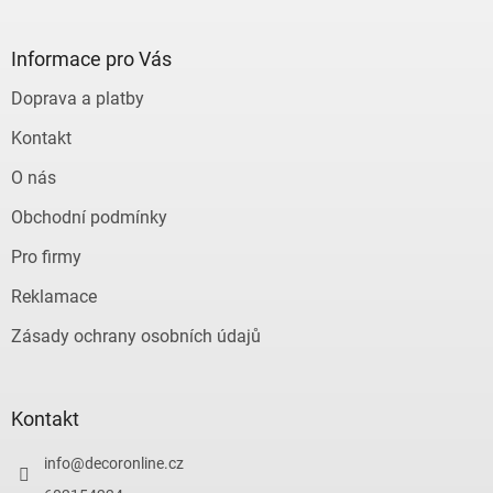
á
p
a
Informace pro Vás
t
Doprava a platby
í
Kontakt
O nás
Obchodní podmínky
Pro firmy
Reklamace
Zásady ochrany osobních údajů
Kontakt
info
@
decoronline.cz