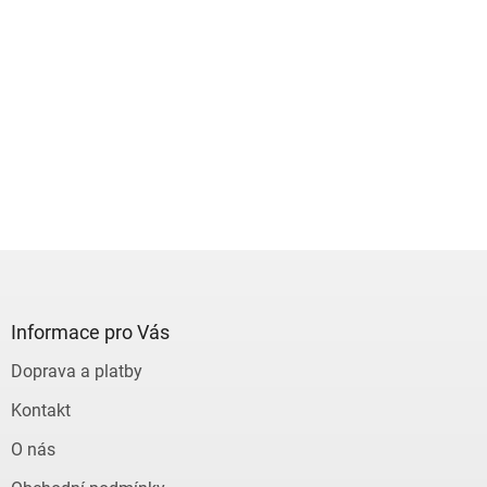
Z
á
p
a
Informace pro Vás
t
Doprava a platby
í
Kontakt
O nás