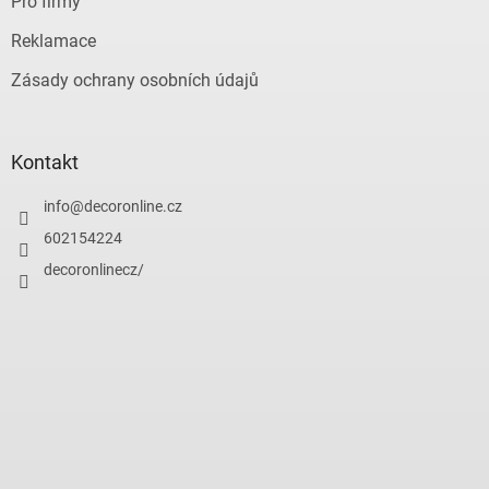
Pro firmy
Reklamace
Zásady ochrany osobních údajů
Kontakt
info
@
decoronline.cz
602154224
decoronlinecz/