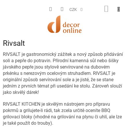
Přejít
na
NÁKUP
CZK
obsah
KOŠÍK
Rivsalt
RIVSALT je gastronomický zážitek a nový způsob přidávání
soli a pepře do potravin. Přírodní kamenná sůl nebo šišky
jávského pepře jsou stylově servírované na dubovém
prkénku s nerezovým ocelovým struhadlem. RIVSALT je
originální způsob servírování sole a je jisté, že se stane
jedním z prvních témat při usedání ke stolu. Zároveň slouží
jako skvělý dárek!
RIVSALT KITCHEN je skvělým nástrojem pro přípravu
pokrmů a grilujete-li rádi, tak zcela určitě oceníte BBQ
grilovací bloky (vhodné na grilování na plynu či uhlí, ale lze
je také použít do trouby).