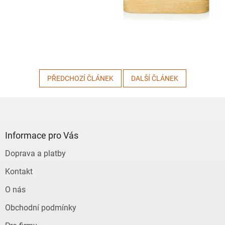
PŘEDCHOZÍ ČLÁNEK
DALŠÍ ČLÁNEK
Z
á
p
a
Informace pro Vás
t
Doprava a platby
í
Kontakt
O nás
Obchodní podmínky