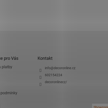
e pro Vás
Kontakt
 platby
info
@
decoronline.cz
602154224
decoronlinecz/
 podmínky
Showroo