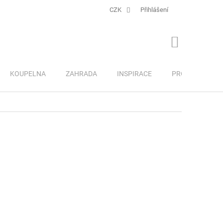
CZK
Přihlášení
NÁKUPNÍ
KOŠÍK
KOUPELNA
ZAHRADA
INSPIRACE
PRO DĚTI