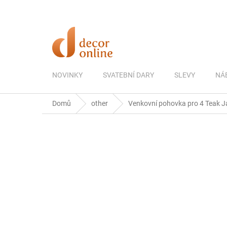
Přejít
na
obsah
NOVINKY
SVATEBNÍ DARY
SLEVY
NÁ
Domů
other
Venkovní pohovka pro 4 Teak Jac