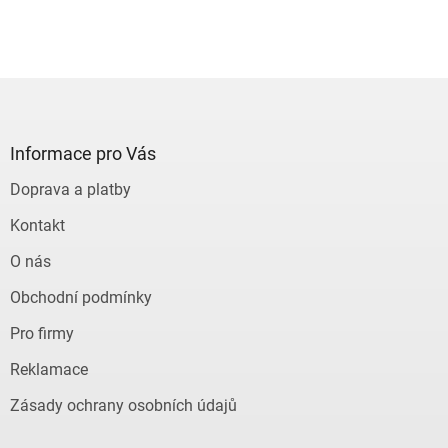
Z
á
p
a
Informace pro Vás
t
Doprava a platby
í
Kontakt
O nás
Obchodní podmínky
Pro firmy
Reklamace
Zásady ochrany osobních údajů