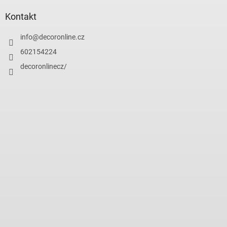
Kontakt
info
@
decoronline.cz
602154224
decoronlinecz/