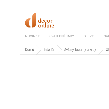
Přejít
na
obsah
NOVINKY
SVATEBNÍ DARY
SLEVY
NÁ
Domů
Interiér
Svícny, lucerny a krby
Ol