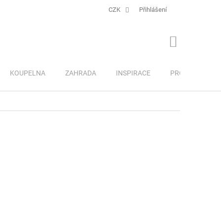
CZK
Přihlášení
NÁKUPNÍ
KOŠÍK
KOUPELNA
ZAHRADA
INSPIRACE
PRO DĚTI