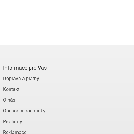
Z
á
p
a
Informace pro Vás
t
Doprava a platby
í
Kontakt
O nás
Obchodní podmínky
Pro firmy
Reklamace