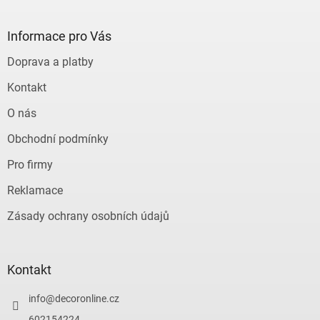
á
p
a
Informace pro Vás
t
Doprava a platby
í
Kontakt
O nás
Obchodní podmínky
Pro firmy
Reklamace
Zásady ochrany osobních údajů
Kontakt
info
@
decoronline.cz
602154224