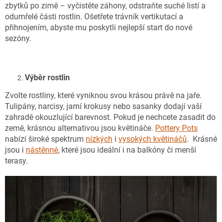
zbytků po zimě – vyčistěte záhony, odstraňte suché listí a
odumřelé části rostlin. Ošetřete trávník vertikutací a
přihnojením, abyste mu poskytli nejlepší start do nové
sezóny.
Výběr rostlin
Zvolte rostliny, které vyniknou svou krásou právě na jaře.
Tulipány, narcisy, jarní krokusy nebo sasanky dodají vaší
zahradě okouzlující barevnost. Pokud je nechcete zasadit do
země, krásnou alternativou jsou květináče.
Pottery Pots
nabízí široké spektrum
nízkých
i
vysokých květináčů
. Krásné
jsou i
nástěnné
, které jsou ideální i na balkóny či menší
terasy.