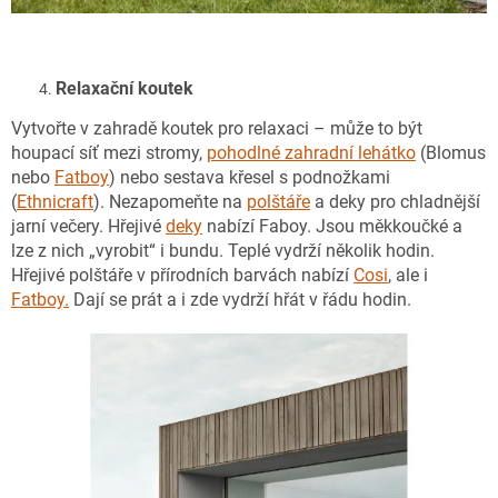
Relaxační koutek
Vytvořte v zahradě koutek pro relaxaci – může to být
houpací síť mezi stromy,
pohodlné zahradní lehátko
(Blomus
nebo
Fatboy
) nebo sestava křesel s podnožkami
(
Ethnicraft
). Nezapomeňte na
polštáře
a deky pro chladnější
jarní večery. Hřejivé
deky
nabízí Faboy. Jsou měkkoučké a
lze z nich „vyrobit“ i bundu. Teplé vydrží několik hodin.
Hřejivé polštáře v přírodních barvách nabízí
Cosi
, ale i
Fatboy.
Dají se prát a i zde vydrží hřát v řádu hodin.