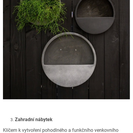
Zahradní nábytek
Klíčem k vytvoření pohodlného a funkčního venkovního