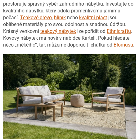
prostoru je správný výběr zahradního nábytku. Investujte do
kvalitního nábytku, který odolá proměnlivému jarnímu
počasí.
Teakové dřevo
,
hliník
nebo
kvalitní plast
jsou
oblíbené materiály pro svou odolnost a snadnou údržbu.
Krásný venkovní
teakový nábytek
lze pořídit od
Ethnicraftu
.
Kovový nábytek má nově v nabídce Kartell. Pokud hledáte
něco „měkčího“, tak můžeme doporučit lehátka od
Blomusu
.